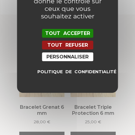
donne le contrôle sur
ceux que vous
souhaitez activer
TOUT ACCEPTER
Produits similaires
TOUT REFUSER
PERSONNALISER
POLITIQUE DE CONFIDENTIALITÉ
Bracelet Grenat 6
Bracelet Triple
mm
Protection 6 mm
28,00
€
25,00
€