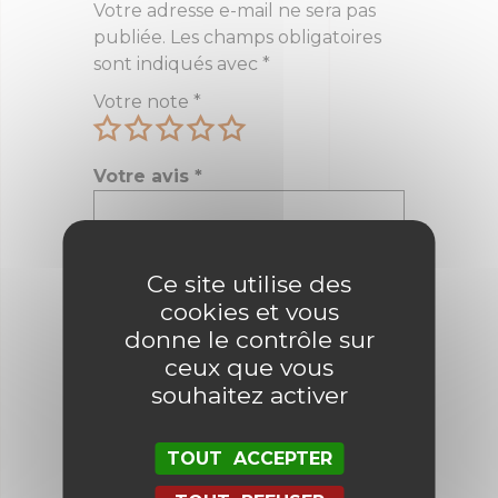
Votre adresse e-mail ne sera pas
publiée.
Les champs obligatoires
sont indiqués avec
*
Votre note
*
Votre avis
*
Ce site utilise des
Nom
*
cookies et vous
donne le contrôle sur
ceux que vous
E-mail
*
souhaitez activer
TOUT ACCEPTER
Enregistrer mon nom, mon e-mail