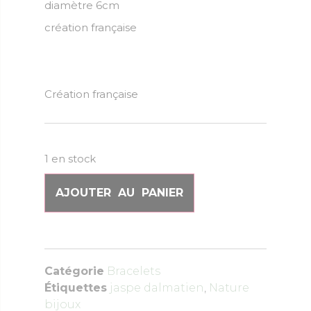
diamètre 6cm
création française
Création française
1 en stock
AJOUTER AU PANIER
Catégorie
Bracelets
Étiquettes
jaspe dalmatien
,
Nature
bijoux