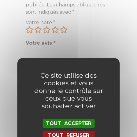
publiée.
Les champs obligatoires
sont indiqués avec
*
Votre note
*
Votre avis
*
Ce site utilise des
Nom
*
cookies et vous
donne le contrôle sur
ceux que vous
E-mail
*
souhaitez activer
TOUT ACCEPTER
Enregistrer mon nom, mon e-mail
TOUT REFUSER
et mon site dans le navigateur