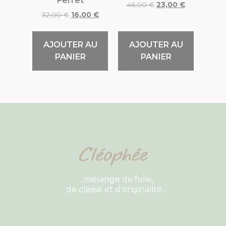
Ferret
46,00
€
23,00
€
32,00
€
16,00
€
AJOUTER AU
AJOUTER AU
PANIER
PANIER
...mélange de folie,
de classe et d'originalité...