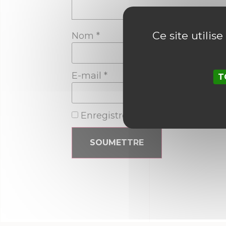
Ce site utilis
Nom
*
E-mail
*
T
Enregistrer mon nom, mon e-ma