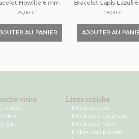
acelet Howlite 6 mm
Bracelet Lapis Lazuli
25,00
€
28,00
€
JOUTER AU PANIER
AJOUTER AU PANI
ndre visite
Liens rapides
u Palais
Nos marques
Nos bijoux touaregs
itiers
Nos bijoux retro
31 69
Fiches des pierres