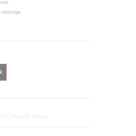
ents.
 + 3 cm de rallonge
R
cre
,
Nature bijoux