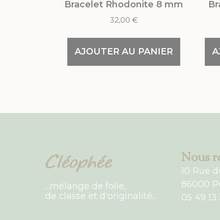
Bracelet Rhodonite 8 mm
Br
32,00
€
AJOUTER AU PANIER
A
Nous re
10 Rue d
86000 Po
...mélange de folie,
de classe et d'originalité...
05 49 13 