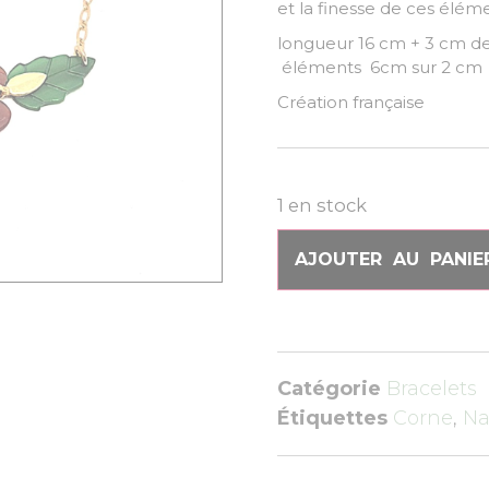
et la finesse de ces élém
longueur 16 cm
éléments 6cm sur 2 cm
Création française
1 en stock
AJOUTER AU PANIE
Catégorie
Bracelets
Étiquettes
Corne
,
Na