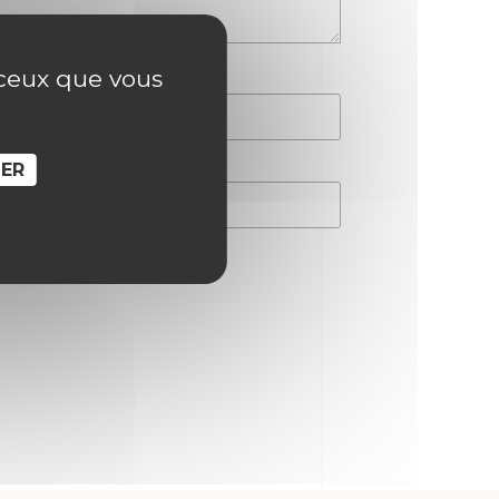
r ceux que vous
SER
hain commentaire.