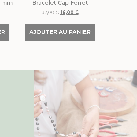
 6 mm
Bracelet Cap Ferret
32,00
€
16,00
€
ER
AJOUTER AU PANIER