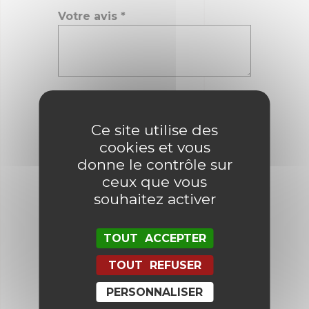
Votre avis
*
Nom
*
Ce site utilise des
cookies et vous
E-mail
*
donne le contrôle sur
ceux que vous
souhaitez activer
Enregistrer mon nom, mon e-mail
et mon site dans le navigateur
pour mon prochain commentaire.
TOUT ACCEPTER
TOUT REFUSER
PERSONNALISER