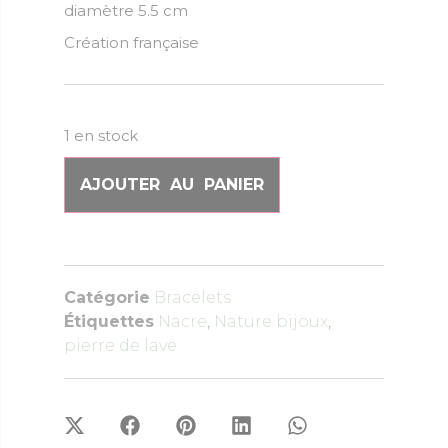
diamètre 5.5 cm
Création française
1 en stock
AJOUTER AU PANIER
Catégorie
Bracelets
Étiquettes
Nacre
,
Nature bijoux
,
pierre de lave