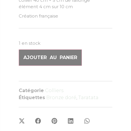
collier 40 cm + 5 cm de rallonge
élément 4 cm sur 10 cm
Création française
1 en stock
AJOUTER AU PANIER
Catégorie
Colliers
Étiquettes
Bronze doré
,
Taratata