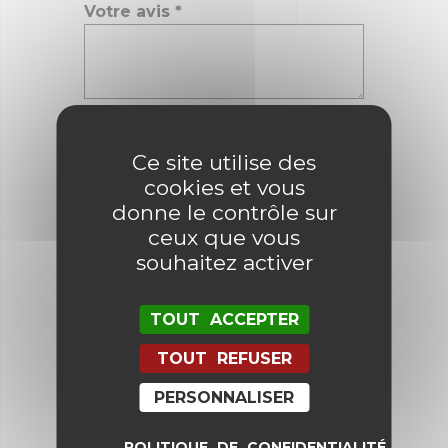
Votre avis
*
Nom
*
Ce site utilise des
cookies et vous
E-mail
*
donne le contrôle sur
ceux que vous
souhaitez activer
Enregistrer mon nom, mon e-mail
et mon site dans le navigateur
TOUT ACCEPTER
pour mon prochain commentaire.
TOUT REFUSER
PERSONNALISER
POLITIQUE DE CONFIDENTIALITÉ