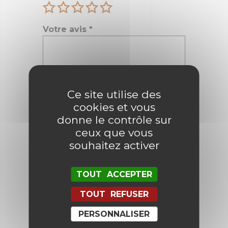
Votre avis
*
Nom
*
Ce site utilise des
cookies et vous
donne le contrôle sur
E-mail
*
ceux que vous
souhaitez activer
TOUT ACCEPTER
Enregistrer mon nom, mon e-mail
et mon site dans le navigateur
pour mon prochain commentaire.
TOUT REFUSER
PERSONNALISER