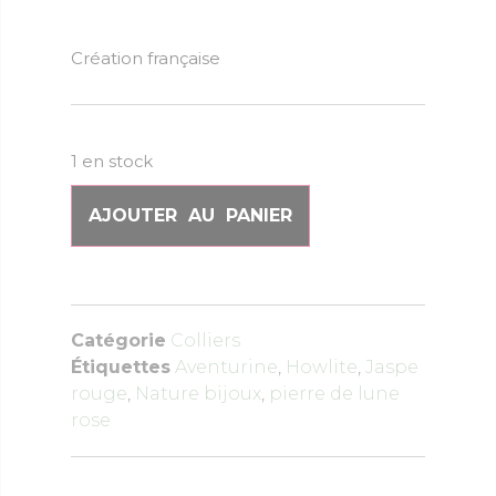
Création française
1 en stock
AJOUTER AU PANIER
Catégorie
Colliers
Étiquettes
Aventurine
,
Howlite
,
Jaspe
rouge
,
Nature bijoux
,
pierre de lune
rose