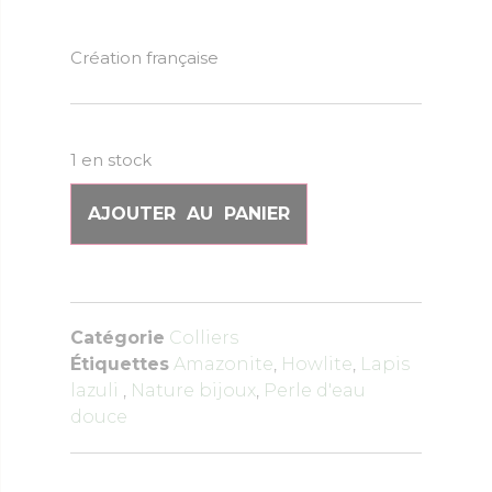
Création française
1 en stock
AJOUTER AU PANIER
Catégorie
Colliers
Étiquettes
Amazonite
,
Howlite
,
Lapis
lazuli
,
Nature bijoux
,
Perle d'eau
douce