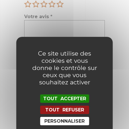
Votre avis
*
Nom
*
Ce site utilise des
cookies et vous
donne le contrôle sur
E-mail
*
ceux que vous
souhaitez activer
TOUT ACCEPTER
Enregistrer mon nom, mon e-mail
et mon site dans le navigateur
pour mon prochain commentaire.
TOUT REFUSER
PERSONNALISER