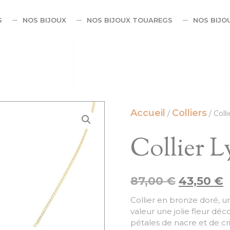
S
NOS BIJOUX
NOS BIJOUX TOUAREGS
NOS BIJO
Accueil
Colliers
/
/ Coll
Collier L
87,00
€
43,50
€
Collier en bronze doré, u
valeur une jolie fleur dé
pétales de nacre et de cris