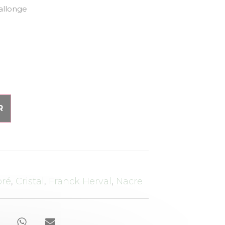
 + 3 cm de rallonge
R
oré
,
Cristal
,
Franck Herval
,
Nacre