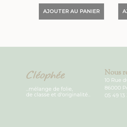
AJOUTER AU PANIER
A
Nous re
10 Rue d
86000 Po
...mélange de folie,
de classe et d'originalité...
05 49 13 