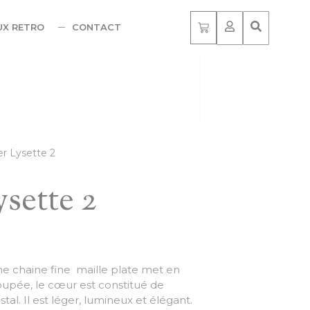
UX RETRO
CONTACT
ier Lysette 2
ysette 2
ne chaine fine maille plate met en
coupée, le cœur est constitué de
tal. Il est léger, lumineux et élégant.