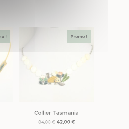
o !
Promo !
Collier Tasmania
84,00
€
42,00
€