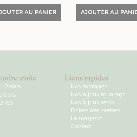
JOUTER AU PANIER
AJOUTER AU PANI
ndre visite
Liens rapides
u Palais
Nos marques
Nos bijoux touaregs
itiers
Nos bijoux retro
31 69
Fiches des pierres
Le magasin
Contact