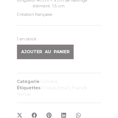
longueur 40 cm + 5 cm de rallonge
élément 1.5 cm
Création française
1 en stock
AJOUTER AU PANIER
Catégorie
Colliers
Étiquettes
Cristal
,
émail
,
Franck
Herval