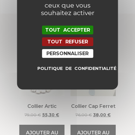
ceux que vous
souhaitez activer
TOUT ACCEPTER
Produits similaires
TOUT REFUSER
PERSONNALISER
Promo !
Promo !
POLITIQUE DE CONFIDENTIALITÉ
Collier Artic
Collier Cap Ferret
79,00
€
55,30
€
76,00
€
38,00
€
AJOUTER AU
AJOUTER AU