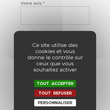
Votre avis
*
Nom
*
Ce site utilise des
cookies et vous
E-mail
*
donne le contrôle sur
ceux que vous
souhaitez activer
Enregistrer mon nom, mon e-mail
et mon site dans le navigateur
pour mon prochain commentaire.
TOUT ACCEPTER
TOUT REFUSER
PERSONNALISER