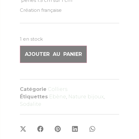
perles 1.5 cm sur 1 cm
Création française
1 en stock
AJOUTER AU PANIER
Catégorie
Colliers
Étiquettes
Ebène
,
Nature bijoux
,
Sodalite