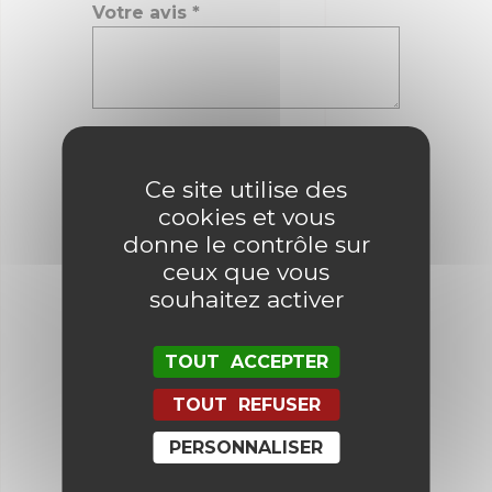
Votre avis
*
Nom
*
Ce site utilise des
cookies et vous
E-mail
*
donne le contrôle sur
ceux que vous
souhaitez activer
Enregistrer mon nom, mon e-mail
et mon site dans le navigateur
TOUT ACCEPTER
pour mon prochain commentaire.
TOUT REFUSER
PERSONNALISER