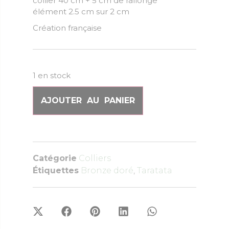
collier 40 cm + 5 cm de rallonge
élément 2.5 cm sur 2 cm
Création française
1 en stock
AJOUTER AU PANIER
Catégorie
Colliers
Étiquettes
Bronze doré
,
Taratata