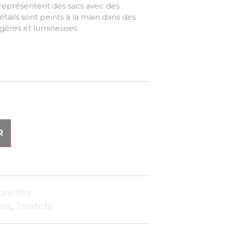
 représentent des sacs avec des
détails sont peints à la main dans des
égères et lumineuses.
R
oreilles
oré
,
Taratata