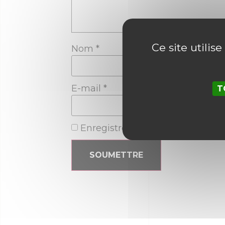
Ce site utilis
Nom
*
E-mail
*
T
Enregistrer mon nom, mon e-ma