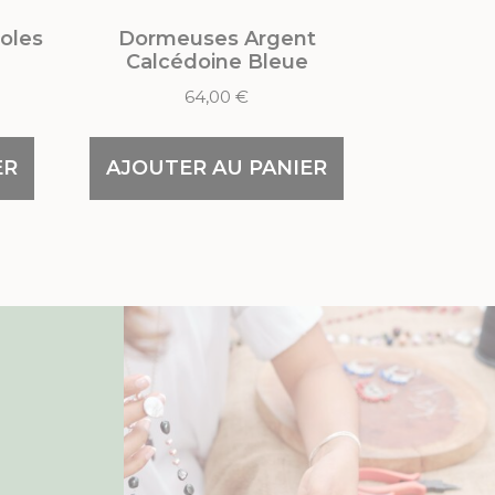
éoles
Dormeuses Argent
Calcédoine Bleue
64,00
€
ER
AJOUTER AU PANIER