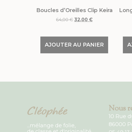
Boucles d’Oreilles Clip Keira
Long
64,00
€
32,00
€
AJOUTER AU PANIER
A
Nous re
10 Rue d
86000 Po
...mélange de folie,
de classe et d'originalité...