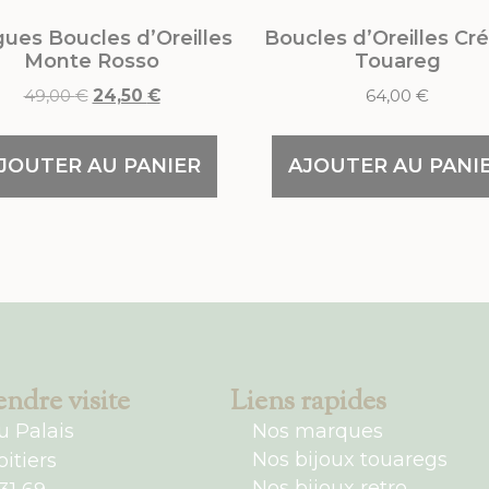
ues Boucles d’Oreilles
Boucles d’Oreilles Cr
Monte Rosso
Touareg
49,00
€
24,50
€
64,00
€
JOUTER AU PANIER
AJOUTER AU PANI
ndre visite
Liens rapides
u Palais
Nos marques
Nos bijoux touaregs
itiers
Nos bijoux retro