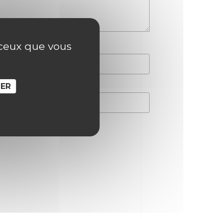
r ceux que vous
SER
hain commentaire.