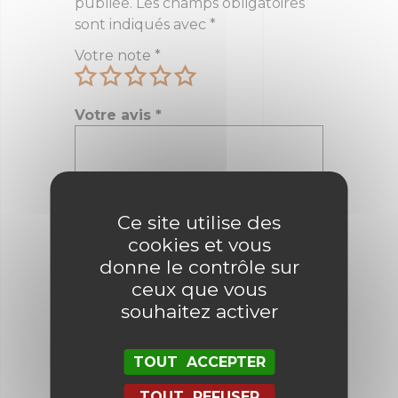
publiée.
Les champs obligatoires
sont indiqués avec
*
Votre note
*
Votre avis
*
Nom
*
Ce site utilise des
cookies et vous
donne le contrôle sur
E-mail
*
ceux que vous
souhaitez activer
TOUT ACCEPTER
Enregistrer mon nom, mon e-mail
et mon site dans le navigateur
TOUT REFUSER