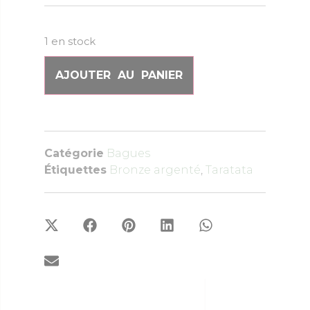
1 en stock
AJOUTER AU PANIER
Catégorie
Bagues
Étiquettes
Bronze argenté
,
Taratata