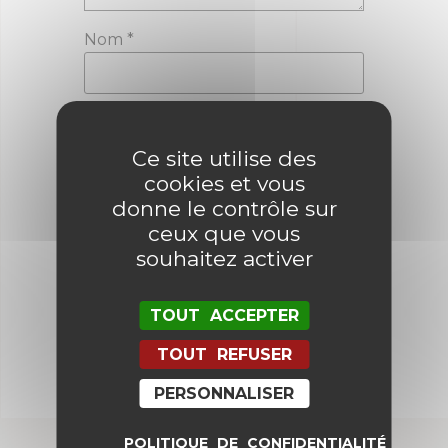
Nom
*
E-mail
*
Ce site utilise des
cookies et vous
donne le contrôle sur
Enregistrer mon nom, mon e-mail
et mon site dans le navigateur
ceux que vous
pour mon prochain commentaire.
souhaitez activer
TOUT ACCEPTER
TOUT REFUSER
PERSONNALISER
POLITIQUE DE CONFIDENTIALITÉ