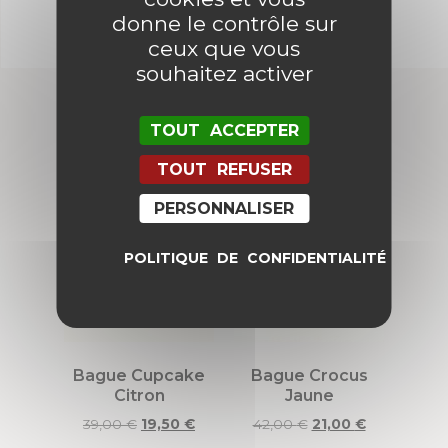
donne le contrôle sur
ceux que vous
souhaitez activer
TOUT ACCEPTER
Produits similaires
TOUT REFUSER
PERSONNALISER
Promo !
Promo !
POLITIQUE DE CONFIDENTIALITÉ
Bague Cupcake
Bague Crocus
Citron
Jaune
39,00
€
19,50
€
42,00
€
21,00
€