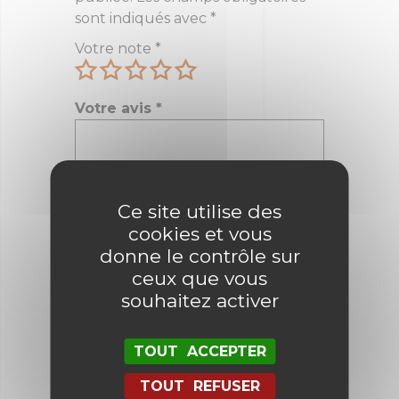
sont indiqués avec
*
Votre note
*
Votre avis
*
Ce site utilise des
Nom
*
cookies et vous
donne le contrôle sur
ceux que vous
E-mail
*
souhaitez activer
TOUT ACCEPTER
Enregistrer mon nom, mon e-mail
et mon site dans le navigateur
TOUT REFUSER
pour mon prochain commentaire.