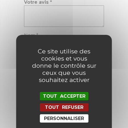
Votre avis
*
Nom
*
Ce site utilise des
E-mail
*
cookies et vous
donne le contrôle sur
ceux que vous
souhaitez activer
Enregistrer mon nom, mon e-mail
et mon site dans le navigateur
pour mon prochain commentaire.
TOUT ACCEPTER
TOUT REFUSER
PERSONNALISER