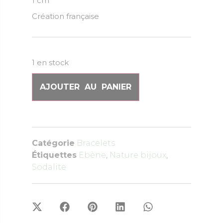
1 cm
Création française
1 en stock
AJOUTER AU PANIER
Catégorie
Bracelets
Étiquettes
Ebène
,
Nature bijoux
,
Sodalite