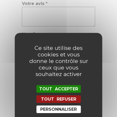
Votre avis
*
Nom
*
Ce site utilise des
cookies et vous
E-mail
*
donne le contrôle sur
ceux que vous
souhaitez activer
Enregistrer mon nom, mon e-mail
et mon site dans le navigateur
pour mon prochain commentaire.
TOUT ACCEPTER
TOUT REFUSER
PERSONNALISER