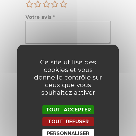
Votre avis
*
Nom
*
Ce site utilise des
cookies et vous
E-mail
*
donne le contrôle sur
ceux que vous
souhaitez activer
Enregistrer mon nom, mon e-mail
et mon site dans le navigateur
TOUT ACCEPTER
pour mon prochain commentaire.
TOUT REFUSER
PERSONNALISER