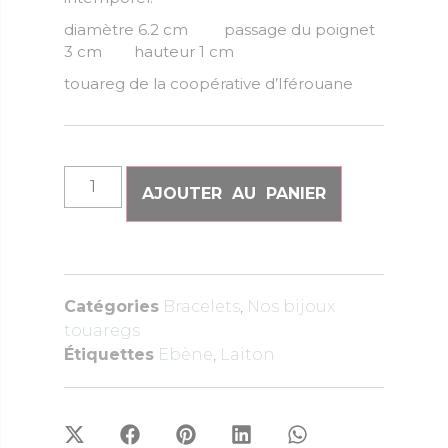
diamètre 6.2 cm passage du poignet
3 cm hauteur 1 cm
touareg de la coopérative d’Iférouane
AJOUTER AU PANIER
Catégories
Bracelets
,
Nos bijoux
touaregs
Étiquettes
Ebène
,
Laiton