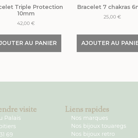
celet Triple Protection
Bracelet 7 chakras 
10mm
25,00
€
42,00
€
JOUTER AU PANIER
AJOUTER AU PANI
ndre visite
Liens rapides
u Palais
Nos marques
Nos bijoux touaregs
itiers
Nos bijoux retro
31 69