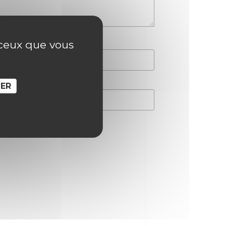
r ceux que vous
SER
hain commentaire.