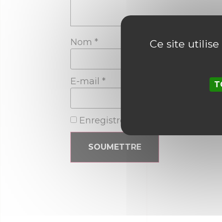
Nom
*
Ce site utilis
E-mail
*
T
Enregistrer mon nom, mon e-ma