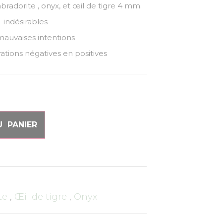
adorite , onyx, et œil de tigre 4 mm.
 indésirables
mauvaises intentions
rations négatives en positives
 PANIER
ite
,
Œil de tigre
,
Onyx