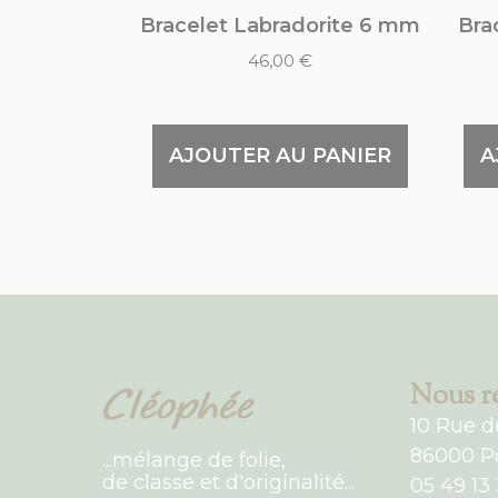
Bracelet Labradorite 6 mm
Bra
46,00
€
AJOUTER AU PANIER
A
Nous re
10 Rue d
86000 Po
...mélange de folie,
de classe et d'originalité...
05 49 13 