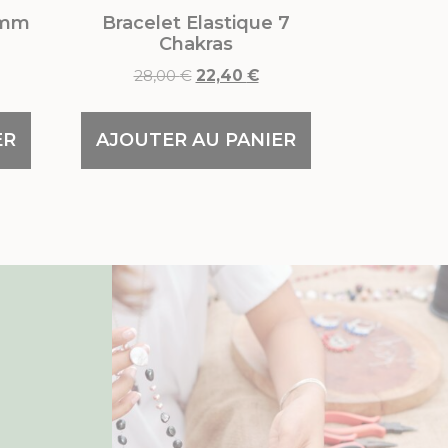
6mm
Bracelet Elastique 7
Chakras
28,00
€
22,40
€
ER
AJOUTER AU PANIER