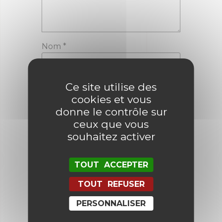
Nom
*
E-mail
*
Ce site utilise des
cookies et vous
donne le contrôle sur
ceux que vous
Enregistrer mon nom, mon e-mail
souhaitez activer
et mon site dans le navigateur
pour mon prochain commentaire.
TOUT ACCEPTER
TOUT REFUSER
PERSONNALISER