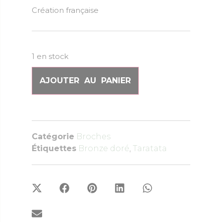
Création française
1 en stock
AJOUTER AU PANIER
Catégorie
Broches
Étiquettes
Bronze doré
,
Taratata