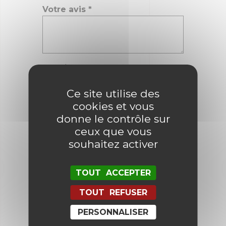
Votre avis
*
Nom
*
Ce site utilise des
cookies et vous
E-mail
*
donne le contrôle sur
ceux que vous
souhaitez activer
Enregistrer mon nom, mon e-mail
et mon site dans le navigateur
pour mon prochain commentaire.
TOUT ACCEPTER
TOUT REFUSER
PERSONNALISER