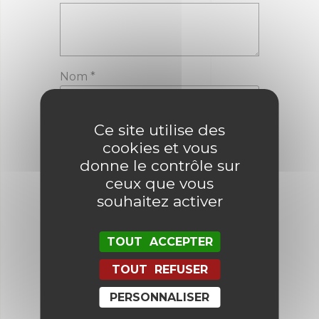
Nom
*
Ce site utilise des
E-mail
*
cookies et vous
donne le contrôle sur
ceux que vous
souhaitez activer
Enregistrer mon nom, mon e-mail
et mon site dans le navigateur
pour mon prochain commentaire.
TOUT ACCEPTER
TOUT REFUSER
PERSONNALISER