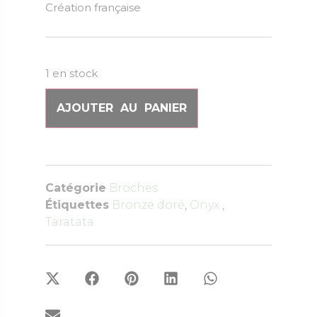
Création française
1 en stock
AJOUTER AU PANIER
Catégorie
Broches
Étiquettes
Bronze doré
,
Onyx
,
Taratata