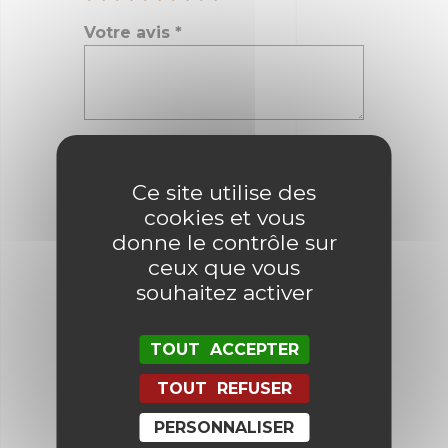
Votre avis
*
Nom
*
Ce site utilise des
cookies et vous
E-mail
*
donne le contrôle sur
ceux que vous
souhaitez activer
Enregistrer mon nom, mon e-mail
et mon site dans le navigateur
TOUT ACCEPTER
pour mon prochain commentaire.
TOUT REFUSER
PERSONNALISER