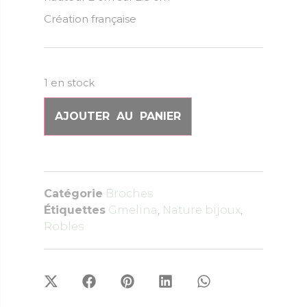
Création française
1 en stock
AJOUTER AU PANIER
Catégorie
Broches
Étiquettes
Gmelina
,
Nature bijoux
,
Robles