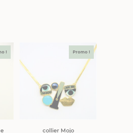
o !
Promo !
ge
collier Mojo