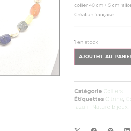
collier 40 cm + 5 cm rall
Création française
1 en stock
AJOUTER AU PANIE
Catégorie
Colliers
Étiquettes
Citrine
,
C
lazuli
,
Nature bijoux
,