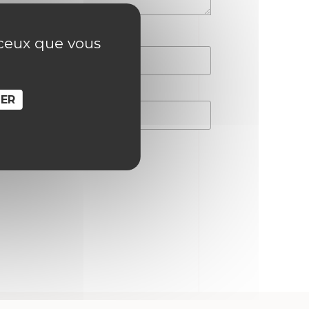
r ceux que vous
SER
hain commentaire.