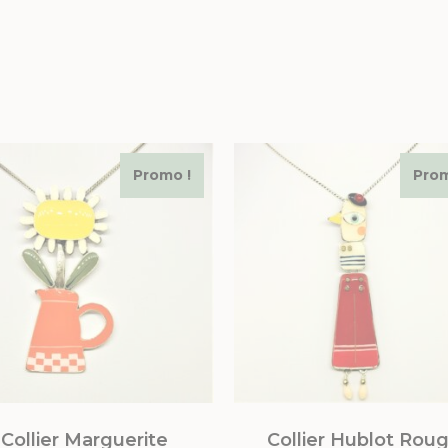
Promo !
Prom
Collier Marguerite
Collier Hublot Rou