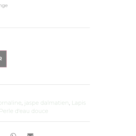
onge
R
ornaline
,
jaspe dalmatien
,
Lapis
Perle d'eau douce