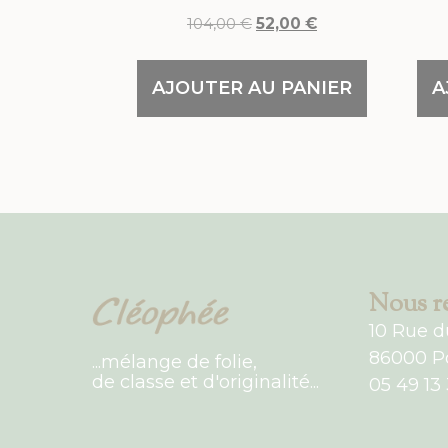
104,00
€
52,00
€
AJOUTER AU PANIER
A
Nous re
10 Rue d
86000 Po
...mélange de folie,
de classe et d'originalité...
05 49 13 