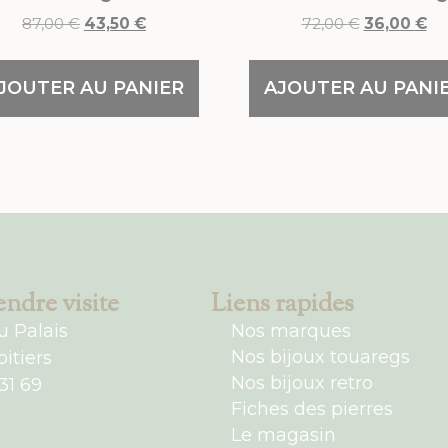
87,00
€
43,50
€
72,00
€
36,00
€
JOUTER AU PANIER
AJOUTER AU PANI
ndre visite
Liens rapides
u Palais
Nos marques
Nos bijoux touaregs
itiers
Nos bijoux retro
31 69
Fiches des pierres
Le magasin