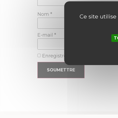
Nom
*
Ce site utilis
E-mail
*
T
Enregistrer mon nom, mon e-ma