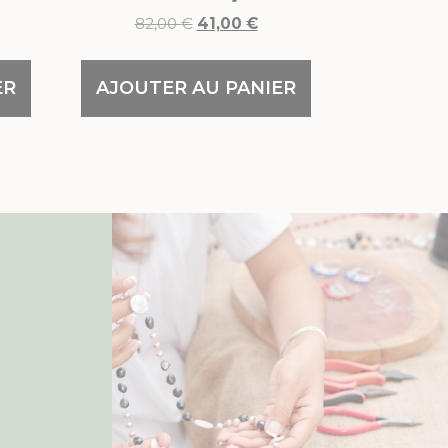
82,00
€
41,00
€
ER
AJOUTER AU PANIER