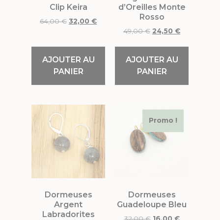
Clip Keira
d’Oreilles Monte
Rosso
64,00
€
32,00
€
49,00
€
24,50
€
AJOUTER AU
AJOUTER AU
PANIER
PANIER
Promo !
Dormeuses
Dormeuses
Argent
Guadeloupe Bleu
Labradorites
32,00
€
16,00
€