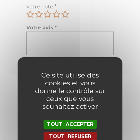
Votre note
*
Votre avis
*
Nom
*
Ce site utilise des
cookies et vous
E-mail
*
donne le contrôle sur
ceux que vous
souhaitez activer
Enregistrer mon nom, mon e-mail
et mon site dans le navigateur
TOUT ACCEPTER
pour mon prochain commentaire.
TOUT REFUSER