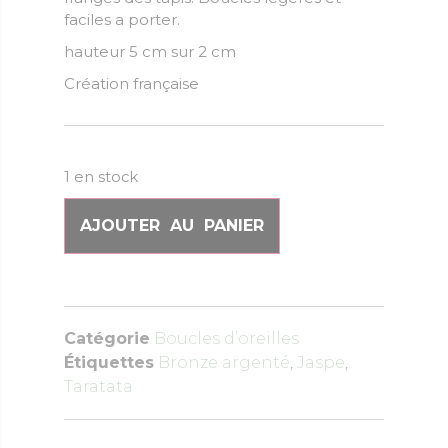
faciles a porter.
hauteur 5 cm sur 2 cm
Création française
1 en stock
AJOUTER AU PANIER
Catégorie
Boucles d’oreilles
Étiquettes
Bronze argenté
,
Jaspe
,
Taratata