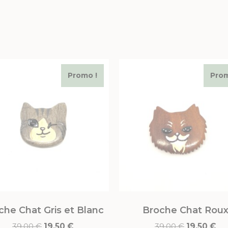
Promo !
Prom
che Chat Gris et Blanc
Broche Chat Rou
39,00
€
19,50
€
39,00
€
19,50
€