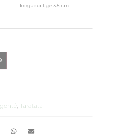
cm longueur tige 3.5 cm
R
rgenté
,
Taratata