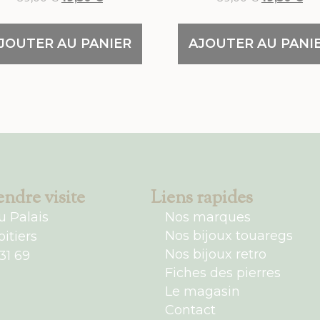
JOUTER AU PANIER
AJOUTER AU PANI
ndre visite
Liens rapides
u Palais
Nos marques
Nos bijoux touaregs
itiers
Nos bijoux retro
31 69
Fiches des pierres
Le magasin
Contact