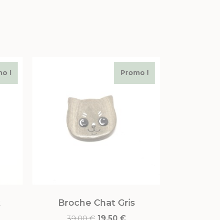
o !
Promo !
x
Broche Chat Gris
39,00
€
19,50
€