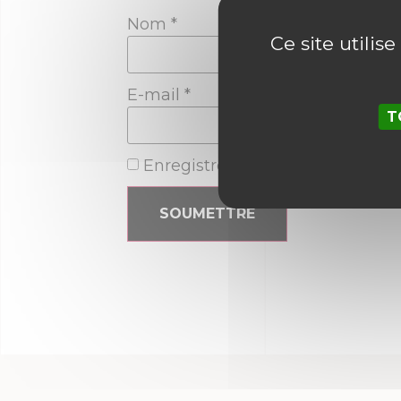
Nom
*
Ce site utilis
E-mail
*
T
Enregistrer mon nom, mon e-ma