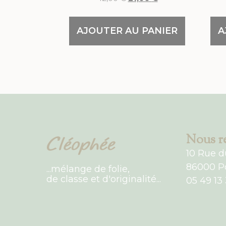
AJOUTER AU PANIER
A
Nous re
10 Rue d
86000 Po
...mélange de folie,
de classe et d'originalité...
05 49 13 