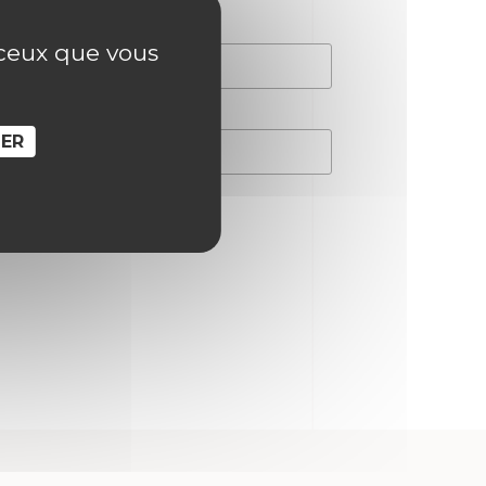
r ceux que vous
SER
hain commentaire.