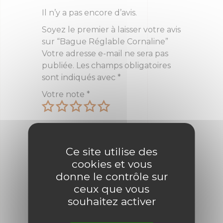
Il n’y a pas encore d’avis.
Soyez le premier à laisser votre avis
sur “Bague Réglable Cornaline”
Votre adresse e-mail ne sera pas
publiée.
Les champs obligatoires
sont indiqués avec
*
Votre note
*
Votre avis
*
Ce site utilise des
cookies et vous
donne le contrôle sur
Nom
*
ceux que vous
souhaitez activer