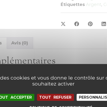
Étiquettes
Argent
,
C
s
Avis (0)
mplémentaires
e des cookies et vous donne le contrôle su
souhaitez activer
OUT ACCEPTER
TOUT REFUSER
PERSONNALI