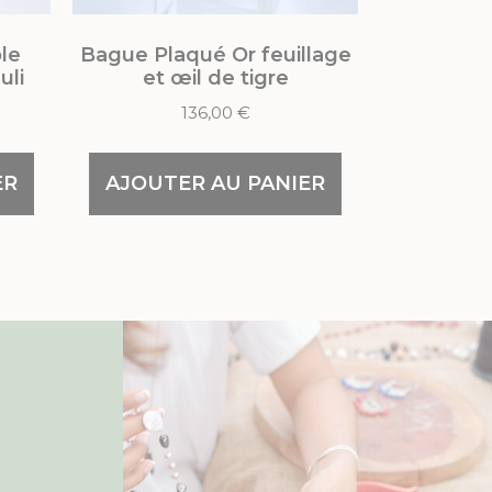
le
Bague Plaqué Or feuillage
uli
et œil de tigre
136,00
€
ER
AJOUTER AU PANIER