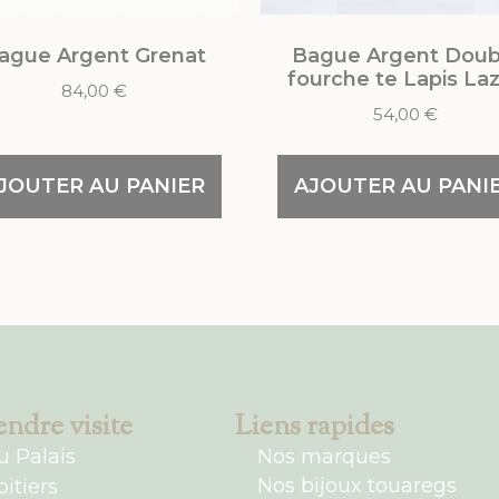
ague Argent Grenat
Bague Argent Doub
fourche te Lapis Laz
84,00
€
54,00
€
JOUTER AU PANIER
AJOUTER AU PANI
ndre visite
Liens rapides
u Palais
Nos marques
Nos bijoux touaregs
itiers