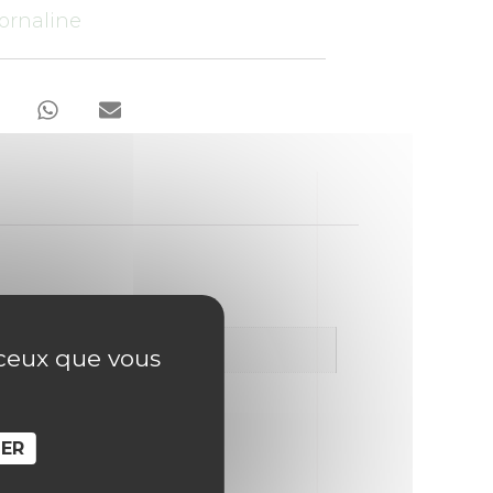
ornaline
r ceux que vous
SER