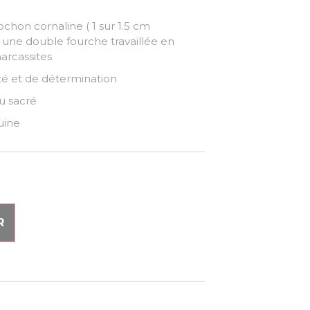
hon cornaline ( 1 sur 1.5 cm
t une double fourche travaillée en
rcassites
lité et de détermination
u sacré
uine
R