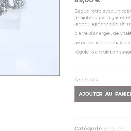
89,00
€
Bague rétro avec un caboc
)maintenu par 4 griffes e
argent agrémentée de ma
pierre d’énergie , de vita
associée avec le chakra d
régule la circulation sang
1 en stock
AJOUTER AU PANIE
Catégorie
Bagues