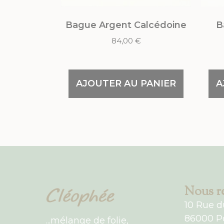
Bague Argent Calcédoine
B
84,00
€
AJOUTER AU PANIER
A
Nous re
10 Rue d
86000 Po
...mélange de folie,