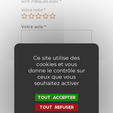
sont indiqués avec
*
Votre note
*
Votre avis
*
Nom
*
Ce site utilise des
cookies et vous
donne le contrôle sur
E-mail
*
ceux que vous
souhaitez activer
TOUT ACCEPTER
Enregistrer mon nom, mon e-mail
et mon site dans le navigateur
TOUT REFUSER
pour mon prochain commentaire.