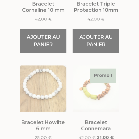
Bracelet
Bracelet Triple
Cornaline 10 mm
Protection 10mm
42,00
€
42,00
€
AJOUTER AU
AJOUTER AU
PANIER
PANIER
Promo !
Bracelet Howlite
Bracelet
6 mm
Connemara
25,00
€
42,00
€
21,00
€