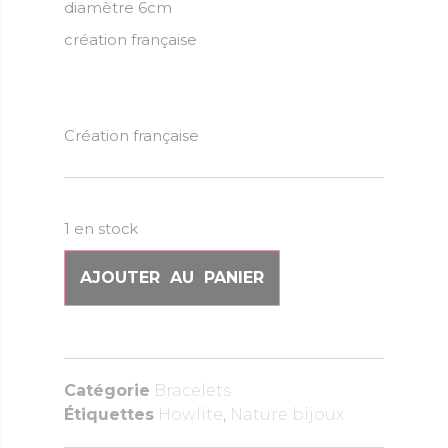
diamètre 6cm
création française
Création française
1 en stock
AJOUTER AU PANIER
Catégorie
Bracelets
Étiquettes
Howlite
,
Nature bijoux