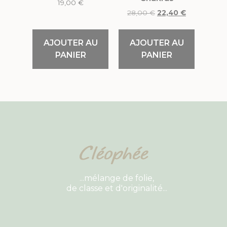
19,00
€
28,00
€
22,40
€
AJOUTER AU
AJOUTER AU
PANIER
PANIER
...mélange de folie,
de classe et d'originalité...