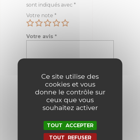
sont indiqués avec
*
Votre note
*
Votre avis
*
Nom
*
Ce site utilise des
cookies et vous
donne le contrôle sur
E-mail
*
ceux que vous
souhaitez activer
TOUT ACCEPTER
Enregistrer mon nom, mon e-mail
et mon site dans le navigateur
pour mon prochain commentaire.
TOUT REFUSER