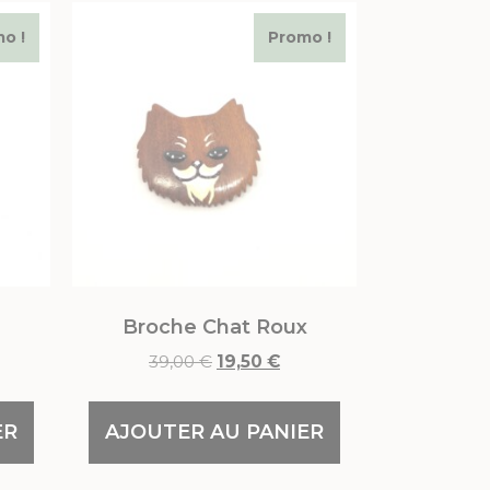
o !
Promo !
Broche Chat Roux
39,00
€
19,50
€
ER
AJOUTER AU PANIER