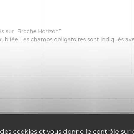
vis sur “Broche Horizon”
ubliée.
Les champs obligatoires sont indiqués av
e des cookies et vous donne le contrôle su