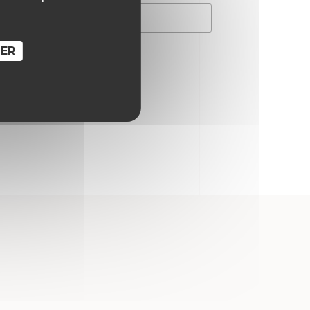
hain commentaire.
SER