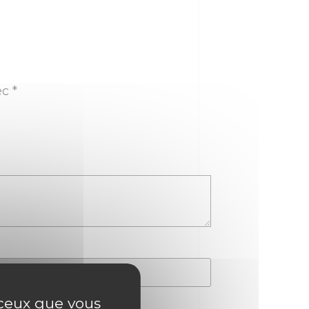
ec
*
r ceux que vous