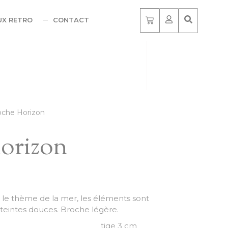
UX RETRO
CONTACT
oche Horizon
orizon
 le thème de la mer, les éléments sont
 teintes douces. Broche légère.
sur 2.5 cm tige 3 cm