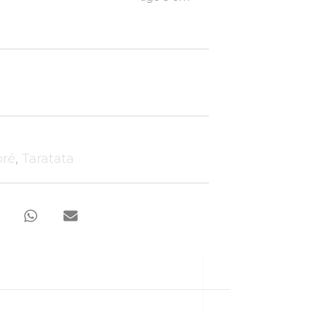
oré
,
Taratata