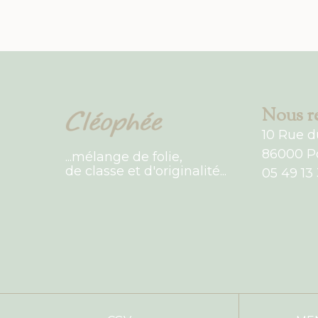
Nous re
10 Rue d
86000 Po
...mélange de folie,
de classe et d'originalité...
05 49 13 